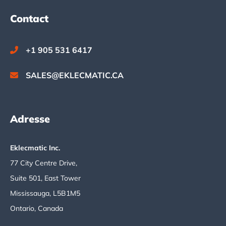
Footer
Contact
+1 905 531 6417
SALES@EKLECMATIC.CA
Adresse
Eklecmatic Inc.
77 City Centre Drive,
Suite 501, East Tower
Mississauga, L5B1M5
Ontario, Canada